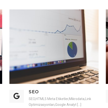
SEO
SEO,HTML5 Meta Etiketler,Mikrodata,Link
Optimizasyonları,Google Analyt [...]