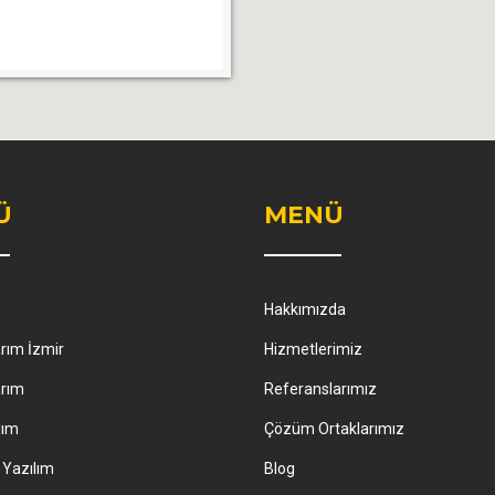
Ü
MENÜ
Hakkımızda
rım İzmir
Hizmetlerimiz
rım
Referanslarımız
lım
Çözüm Ortaklarımız
 Yazılım
Blog