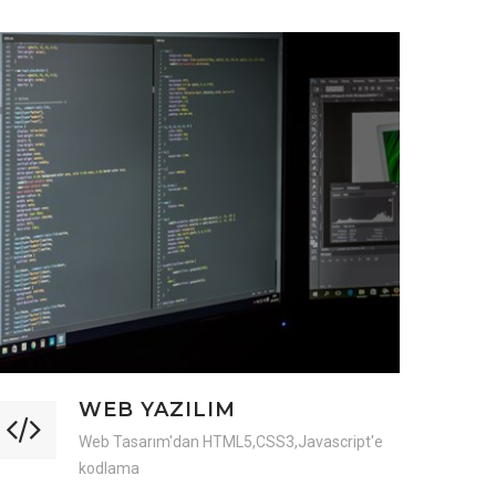
WEB YAZILIM
Web Tasarım'dan HTML5,CSS3,Javascript'e
kodlama