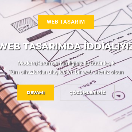
WEB TASARIM
WEB TASARIMDA İDDİALIYI
Modern,Kurumsal Kimliğiniz ile bütünleşik
Tüm cihazlardan ulaşılabilen bir web siteniz olsun
DEVAMI
ÇÖZÜMLERİMİZ