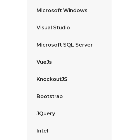
Microsoft Windows
Visual Studio
Microsoft SQL Server
VueJs
KnockoutJS
Bootstrap
JQuery
Intel