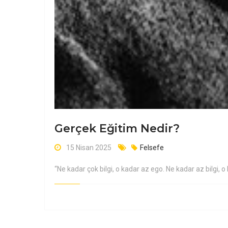
Gerçek Eğitim Nedir?
15 Nisan 2025
Felsefe
“Ne kadar çok bilgi, o kadar az ego. Ne kadar az bilgi, o k