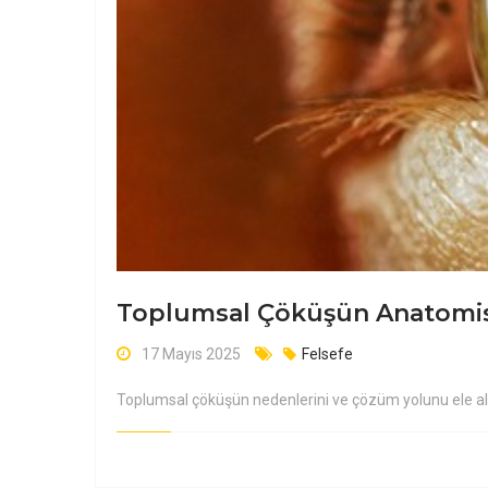
Toplumsal Çöküşün Anatomisi 
17 Mayıs 2025
Felsefe
Toplumsal çöküşün nedenlerini ve çözüm yolunu ele alıyor