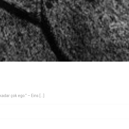
adar çok ego.” – Eins [...]